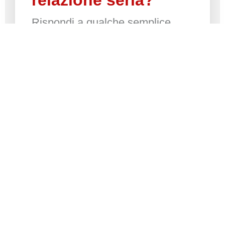
Rispondi a qualche semplice
domanda e aiutaci a
comprendere chi stai cercando.
Scopri oggi il tuo partner
ideale!
Riceverai gratuitamente
un
profilo compatibile
con il tuo!
"Non è il momento giusto": le 7 scuse che usiamo per
rimandare l'amore (e come smetterla)