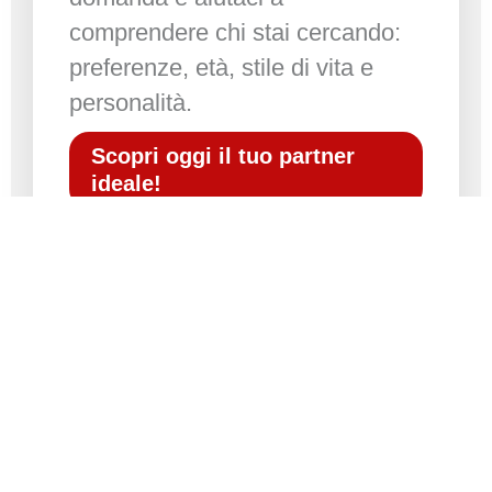
comprendere chi stai cercando:
preferenze, età, stile di vita e
personalità.
Scopri oggi il tuo partner
ideale!
Ricecverai gratutitamente è
un
profilo compatibile
con il tuo!
"Non è il momento giusto": le 7 scuse che usiamo per
rimandare l'amore (e come smetterla)