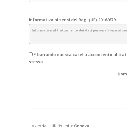
Informativa ai sensi del Reg. (UE) 2016/679
Informativa al trattamento dei dati personali resa ai sens
* barrando questa casella acconsento al tratt
1.
Introduzione
stessa.
Obiettivo Incontro S.r.l. è consapevole dell’importanza della pr
Doma
garantiamo sicurezza e riservatezza durante l’elaborazione dell
La presente informativa descrive le modalità di gestione dei da
informazioni raccolte tramite canali diversi dal presente sito 
2.
Dati raccolti e finalità
I dati che vengono raccolti verranno trattati con il supporto di 
indicate e in modo da garantire la sicurezza, l’integrità e la rise
Agenzia di riferimento:
Genova