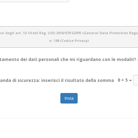
i degli art. 13-14 del Reg. (UE) 2016/679 GDPR (General Data Protection Regula
n. 196 (Codice Privacy)
amento dei dati personali che mi riguardano con le modalit? e 
otezione dei dati personali e del rispetto della privacy dei propri utenti. Pertanto 
nda di sicurezza: inserisci il risultato della somma
8 + 5
=
e informazioni personali dei nostri utenti.
ti personali che acquisiamo tramite il sito
WWW.OBIETTIVOINCONTRO.IT
ed è vali
web. Lo scopo di questa informativa è di fornire la massima trasparenza relativamente
mezzi cartacei (es: moduli di registrazione/ iscrizione), informatici (es: software gest
rvatezza dei dati stessi.