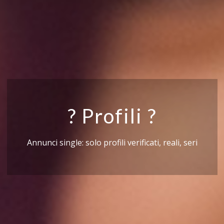
? Profili ?
Annunci single: solo profili verificati, reali, seri