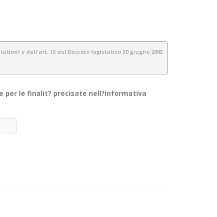
tion) e dell’art. 13 del Decreto legislativo 30 giugno 2003
per le finalit? precisate nell?informativa
gestiamo tutte le informazioni a noi fornite con estrema cura e
da per i visitatori/ utenti di questo sito. Non si applica alle
 alle informazioni che il sito raccoglie e su come le usa.
ionali, contabili ecc.) e telematici per le finalità espressamente