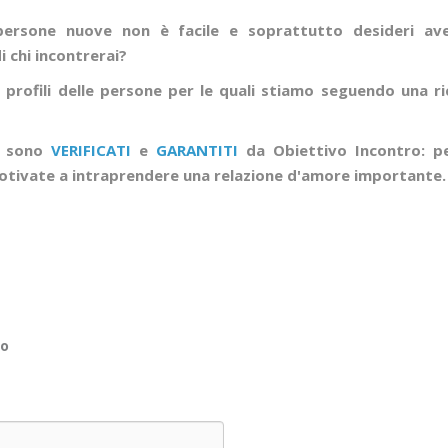
ersone nuove non è facile e soprattutto desideri aver
 chi incontrerai?
 profili delle persone per le quali stiamo seguendo una ri
li sono
VERIFICATI
e
GARANTITI
da Obiettivo Incontro: p
tivate a intraprendere una relazione d'amore importante
no