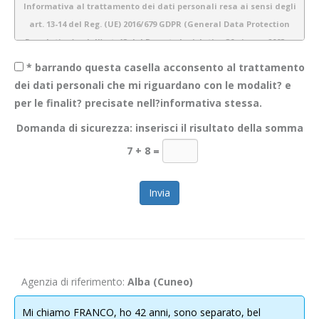
Informativa al trattamento dei dati personali resa ai sensi degli
art. 13-14 del Reg. (UE) 2016/679 GDPR (General Data Protection
Regulation) e dell’art. 13 del Decreto legislativo 30 giugno 2003 n.
196 (Codice Privacy)
* barrando questa casella acconsento al trattamento
dei dati personali che mi riguardano con le modalit? e
per le finalit? precisate nell?informativa stessa.
1.
Introduzione
Domanda di sicurezza: inserisci il risultato della somma
Obiettivo Incontro S.r.l. è consapevole dell’importanza della protezione
7 + 8
=
dei dati personali e del rispetto della privacy dei propri utenti. Pertanto
gestiamo tutte le informazioni a noi fornite con estrema cura e
garantiamo sicurezza e riservatezza durante l’elaborazione delle
informazioni personali dei nostri utenti.
La presente informativa descrive le modalità di gestione dei dati
personali che acquisiamo tramite il sito
WWW.OBIETTIVOINCONTRO.IT
ed è valida per i visitatori/ utenti di questo sito. Non si applica alle
Agenzia di riferimento:
Alba (Cuneo)
informazioni raccolte tramite canali diversi dal presente sito web. Lo
scopo di questa informativa è di fornire la massima trasparenza
Mi chiamo FRANCO, ho 42 anni, sono separato, bel