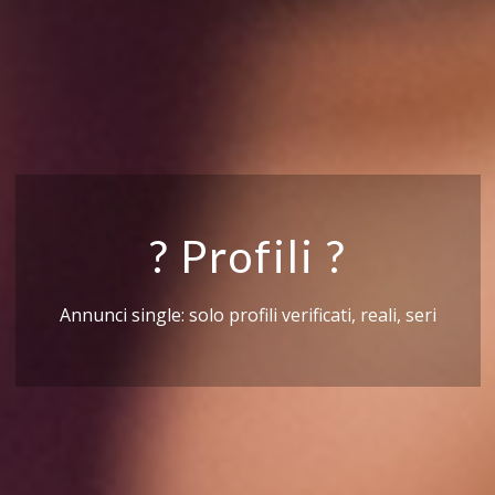
? Profili ?
Annunci single: solo profili verificati, reali, seri