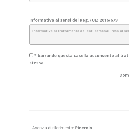
Informativa ai sensi del Reg. (UE) 2016/679
Informativa al trattamento dei dati personali resa ai sens
* barrando questa casella acconsento al tratt
1.
Introduzione
stessa.
Obiettivo Incontro S.r.l. è consapevole dell’importanza della pr
Doma
garantiamo sicurezza e riservatezza durante l’elaborazione dell
La presente informativa descrive le modalità di gestione dei da
informazioni raccolte tramite canali diversi dal presente sito 
2.
Dati raccolti e finalità
I dati che vengono raccolti verranno trattati con il supporto di 
indicate e in modo da garantire la sicurezza, l’integrità e la rise
Agenzia di riferimento:
Pinerolo