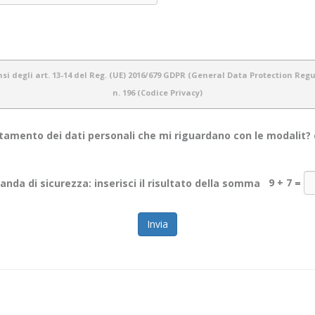
i degli art. 13-14 del Reg. (UE) 2016/679 GDPR (General Data Protection Regula
n. 196 (Codice Privacy)
amento dei dati personali che mi riguardano con le modalit? e 
otezione dei dati personali e del rispetto della privacy dei propri utenti. Pertanto 
nda di sicurezza: inserisci il risultato della somma
9 + 7
=
e informazioni personali dei nostri utenti.
ti personali che acquisiamo tramite il sito
WWW.OBIETTIVOINCONTRO.IT
ed è vali
web. Lo scopo di questa informativa è di fornire la massima trasparenza relativamente
mezzi cartacei (es: moduli di registrazione/ iscrizione), informatici (es: software gest
rvatezza dei dati stessi.