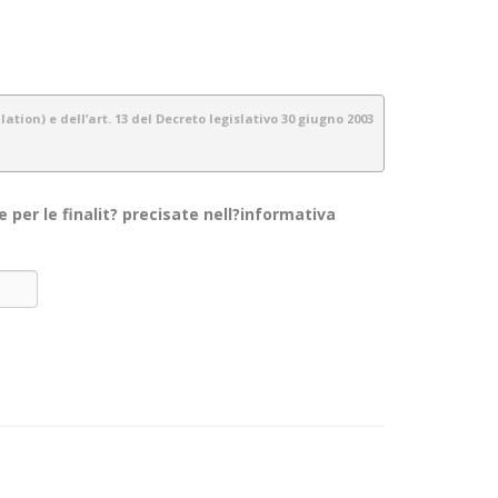
tion) e dell’art. 13 del Decreto legislativo 30 giugno 2003
per le finalit? precisate nell?informativa
gestiamo tutte le informazioni a noi fornite con estrema cura e
da per i visitatori/ utenti di questo sito. Non si applica alle
 alle informazioni che il sito raccoglie e su come le usa.
ionali, contabili ecc.) e telematici per le finalità espressamente