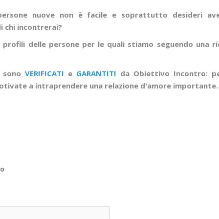
ersone nuove non è facile e soprattutto desideri aver
 chi incontrerai?
 profili delle persone per le quali stiamo seguendo una ri
li sono
VERIFICATI
e
GARANTITI
da Obiettivo Incontro: p
tivate a intraprendere una relazione d'amore importante
no