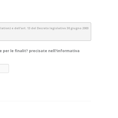
tion) e dell’art. 13 del Decreto legislativo 30 giugno 2003
per le finalit? precisate nell?informativa
gestiamo tutte le informazioni a noi fornite con estrema cura e
da per i visitatori/ utenti di questo sito. Non si applica alle
 alle informazioni che il sito raccoglie e su come le usa.
ionali, contabili ecc.) e telematici per le finalità espressamente