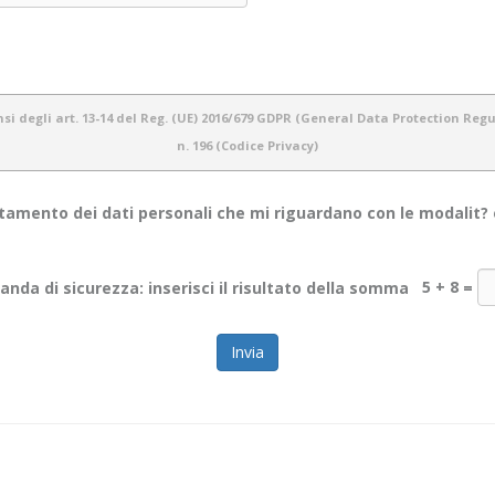
i degli art. 13-14 del Reg. (UE) 2016/679 GDPR (General Data Protection Regula
n. 196 (Codice Privacy)
amento dei dati personali che mi riguardano con le modalit? e 
otezione dei dati personali e del rispetto della privacy dei propri utenti. Pertanto 
nda di sicurezza: inserisci il risultato della somma
5 + 8
=
e informazioni personali dei nostri utenti.
ti personali che acquisiamo tramite il sito
WWW.OBIETTIVOINCONTRO.IT
ed è vali
web. Lo scopo di questa informativa è di fornire la massima trasparenza relativamente
mezzi cartacei (es: moduli di registrazione/ iscrizione), informatici (es: software gest
rvatezza dei dati stessi.