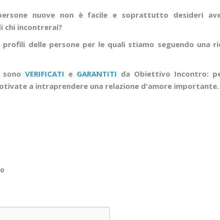
ersone nuove non è facile e soprattutto desideri aver
 chi incontrerai?
 profili delle persone per le quali stiamo seguendo una ri
li sono
VERIFICATI
e
GARANTITI
da Obiettivo Incontro: p
tivate a intraprendere una relazione d'amore importante
no