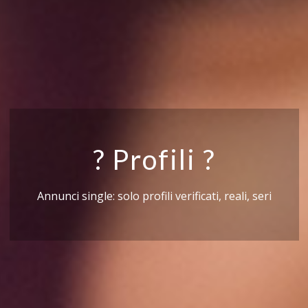
? Profili ?
Annunci single: solo profili verificati, reali, seri