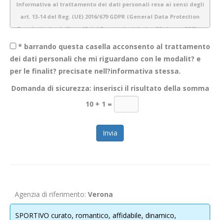
Informativa al trattamento dei dati personali resa ai sensi degli
art. 13-14 del Reg. (UE) 2016/679 GDPR (General Data Protection
Regulation) e dell’art. 13 del Decreto legislativo 30 giugno 2003 n.
196 (Codice Privacy)
* barrando questa casella acconsento al trattamento
dei dati personali che mi riguardano con le modalit? e
per le finalit? precisate nell?informativa stessa.
1.
Introduzione
Domanda di sicurezza: inserisci il risultato della somma
Obiettivo Incontro S.r.l. è consapevole dell’importanza della protezione
10 + 1
=
dei dati personali e del rispetto della privacy dei propri utenti. Pertanto
gestiamo tutte le informazioni a noi fornite con estrema cura e
garantiamo sicurezza e riservatezza durante l’elaborazione delle
informazioni personali dei nostri utenti.
La presente informativa descrive le modalità di gestione dei dati
personali che acquisiamo tramite il sito
WWW.OBIETTIVOINCONTRO.IT
ed è valida per i visitatori/ utenti di questo sito. Non si applica alle
Agenzia di riferimento:
Verona
informazioni raccolte tramite canali diversi dal presente sito web. Lo
scopo di questa informativa è di fornire la massima trasparenza
SPORTIVO curato, romantico, affidabile, dinamico,