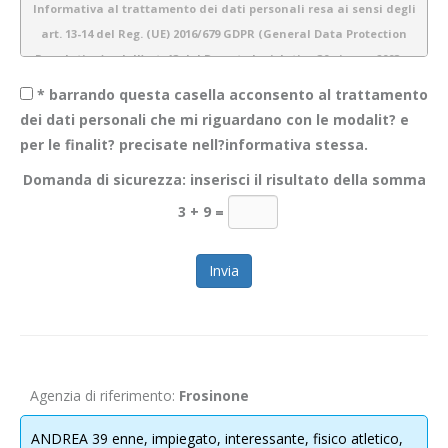
Informativa al trattamento dei dati personali resa ai sensi degli
art. 13-14 del Reg. (UE) 2016/679 GDPR (General Data Protection
Regulation) e dell’art. 13 del Decreto legislativo 30 giugno 2003 n.
196 (Codice Privacy)
* barrando questa casella acconsento al trattamento
dei dati personali che mi riguardano con le modalit? e
per le finalit? precisate nell?informativa stessa.
1.
Introduzione
Domanda di sicurezza: inserisci il risultato della somma
Obiettivo Incontro S.r.l. è consapevole dell’importanza della protezione
3 + 9
=
dei dati personali e del rispetto della privacy dei propri utenti. Pertanto
gestiamo tutte le informazioni a noi fornite con estrema cura e
garantiamo sicurezza e riservatezza durante l’elaborazione delle
informazioni personali dei nostri utenti.
La presente informativa descrive le modalità di gestione dei dati
personali che acquisiamo tramite il sito
WWW.OBIETTIVOINCONTRO.IT
ed è valida per i visitatori/ utenti di questo sito. Non si applica alle
Agenzia di riferimento:
Frosinone
informazioni raccolte tramite canali diversi dal presente sito web. Lo
scopo di questa informativa è di fornire la massima trasparenza
ANDREA 39 enne, impiegato, interessante, fisico atletico,