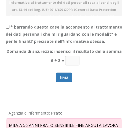
Informativa al trattamento dei dati personali resa ai sensi degli
art. 13-14 del Reg. (UE) 2016/679 GDPR (General Data Protection
Regulation) e dell’art. 13 del Decreto legislativo 30 giugno 2003 n.
196 (Codice Privacy)
* barrando questa casella acconsento al trattamento
dei dati personali che mi riguardano con le modalit? e
per le finalit? precisate nell?informativa stessa.
1.
Introduzione
Domanda di sicurezza: inserisci il risultato della somma
Obiettivo Incontro S.r.l. è consapevole dell’importanza della protezione
6 + 8
=
dei dati personali e del rispetto della privacy dei propri utenti. Pertanto
gestiamo tutte le informazioni a noi fornite con estrema cura e
garantiamo sicurezza e riservatezza durante l’elaborazione delle
informazioni personali dei nostri utenti.
La presente informativa descrive le modalità di gestione dei dati
personali che acquisiamo tramite il sito
WWW.OBIETTIVOINCONTRO.IT
ed è valida per i visitatori/ utenti di questo sito. Non si applica alle
Agenzia di riferimento:
Prato
informazioni raccolte tramite canali diversi dal presente sito web. Lo
scopo di questa informativa è di fornire la massima trasparenza
MILVIA 56 ANNI PRATO SENSIBILE FINE ARGUTA LAVORA