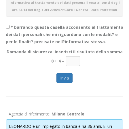
Informativa al trattamento dei dati personali resa ai sensi degli
art. 13-14 del Reg. (UE) 2016/679 GDPR (General Data Protection
Regulation) e dell’art. 13 del Decreto legislativo 30 giugno 2003 n.
196 (Codice Privacy)
* barrando questa casella acconsento al trattamento
dei dati personali che mi riguardano con le modalit? e
per le finalit? precisate nell?informativa stessa.
1.
Introduzione
Domanda di sicurezza: inserisci il risultato della somma
Obiettivo Incontro S.r.l. è consapevole dell’importanza della protezione
8 + 4
=
dei dati personali e del rispetto della privacy dei propri utenti. Pertanto
gestiamo tutte le informazioni a noi fornite con estrema cura e
garantiamo sicurezza e riservatezza durante l’elaborazione delle
informazioni personali dei nostri utenti.
La presente informativa descrive le modalità di gestione dei dati
personali che acquisiamo tramite il sito
WWW.OBIETTIVOINCONTRO.IT
ed è valida per i visitatori/ utenti di questo sito. Non si applica alle
Agenzia di riferimento:
Milano Centrale
informazioni raccolte tramite canali diversi dal presente sito web. Lo
scopo di questa informativa è di fornire la massima trasparenza
LEONARDO è un impiegato in banca e ha 36 anni. E' un