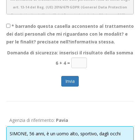
art. 13-14 del Reg. (UE) 2016/679 GDPR (General Data Protection
Regulation) e dell’art. 13 del Decreto legislativo 30 giugno 2003 n.
196 (Codice Privacy)
* barrando questa casella acconsento al trattamento
dei dati personali che mi riguardano con le modalit? e
per le finalit? precisate nell?informativa stessa.
1.
Introduzione
Domanda di sicurezza: inserisci il risultato della somma
Obiettivo Incontro S.r.l. è consapevole dell’importanza della protezione
6 + 4
=
dei dati personali e del rispetto della privacy dei propri utenti. Pertanto
gestiamo tutte le informazioni a noi fornite con estrema cura e
garantiamo sicurezza e riservatezza durante l’elaborazione delle
informazioni personali dei nostri utenti.
La presente informativa descrive le modalità di gestione dei dati
personali che acquisiamo tramite il sito
WWW.OBIETTIVOINCONTRO.IT
ed è valida per i visitatori/ utenti di questo sito. Non si applica alle
Agenzia di riferimento:
Pavia
informazioni raccolte tramite canali diversi dal presente sito web. Lo
scopo di questa informativa è di fornire la massima trasparenza
SIMONE, 56 anni, è un uomo alto, sportivo, dagli occhi
relativamente alle informazioni che il sito raccoglie e su come le usa.