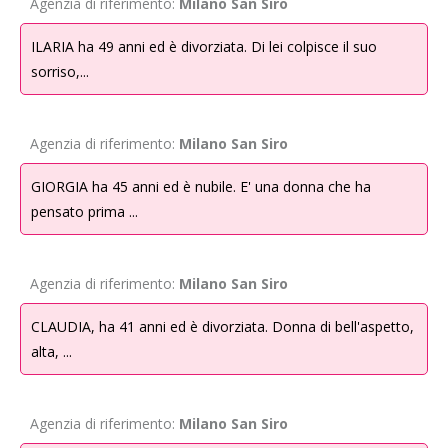
Agenzia di riferimento:
Milano San Siro
di legge e contrattuali, tutti i dati raccolti e elaborati potranno essere
comunicati esclusivamente per le finalità sopra specificate alle seguenti
ILARIA ha 49 anni ed è divorziata. Di lei colpisce il suo
categorie di destinatari: consulenti, società esterne di cui Obiettivo
sorriso,...
Incontro S.r.l. si avvale, per ragioni di natura tecnica ed organizzativa,
nell’instaurazione e gestione del servizio fornito, altri soggetti che
possono venire a conoscenza in qualità di responsabili o incaricati.
Agenzia di riferimento:
Milano San Siro
4.
Periodo di conservazione
GIORGIA ha 45 anni ed è nubile. E' una donna che ha
I Tuoi dati personali verranno conservati per il tempo necessario allo
pensato prima ...
svolgimento del servizio.
I dati di chi interrompe il servizio di Obiettivo Incontro S.r.l. saranno
Agenzia di riferimento:
Milano San Siro
immediatamente cancellati o trattati in forma anonima, fatta salva la
conservazione ai fini fiscali/ contabili.
CLAUDIA, ha 41 anni ed è divorziata. Donna di bell'aspetto,
alta, ...
5.
Base giuridica
La base giuridica relativa al trattamento dei dati da Te forniti è il
consenso.
Agenzia di riferimento:
Milano San Siro
Il conferimento dei Tuoi dati personali, anche quelli di cui all’art. 9 del