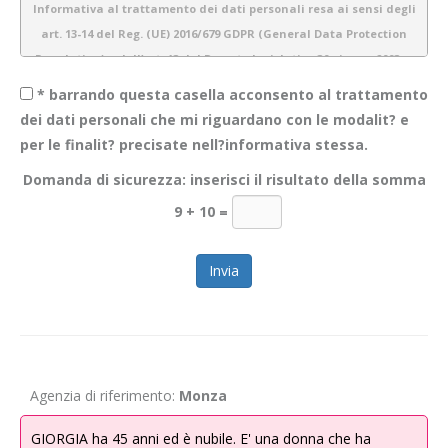
Informativa al trattamento dei dati personali resa ai sensi degli
art. 13-14 del Reg. (UE) 2016/679 GDPR (General Data Protection
Regulation) e dell’art. 13 del Decreto legislativo 30 giugno 2003 n.
196 (Codice Privacy)
* barrando questa casella acconsento al trattamento
dei dati personali che mi riguardano con le modalit? e
per le finalit? precisate nell?informativa stessa.
1.
Introduzione
Domanda di sicurezza: inserisci il risultato della somma
Obiettivo Incontro S.r.l. è consapevole dell’importanza della protezione
9 + 10
=
dei dati personali e del rispetto della privacy dei propri utenti. Pertanto
gestiamo tutte le informazioni a noi fornite con estrema cura e
garantiamo sicurezza e riservatezza durante l’elaborazione delle
informazioni personali dei nostri utenti.
La presente informativa descrive le modalità di gestione dei dati
personali che acquisiamo tramite il sito
WWW.OBIETTIVOINCONTRO.IT
ed è valida per i visitatori/ utenti di questo sito. Non si applica alle
Agenzia di riferimento:
Monza
informazioni raccolte tramite canali diversi dal presente sito web. Lo
scopo di questa informativa è di fornire la massima trasparenza
GIORGIA ha 45 anni ed è nubile. E' una donna che ha