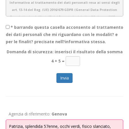
Informativa al trattamento dei dati personali resa ai sensi degli
art. 13-14 del Reg. (UE) 2016/679 GDPR (General Data Protection
Regulation) e dell’art. 13 del Decreto legislativo 30 giugno 2003 n.
196 (Codice Privacy)
* barrando questa casella acconsento al trattamento
dei dati personali che mi riguardano con le modalit? e
per le finalit? precisate nell?informativa stessa.
1.
Introduzione
Domanda di sicurezza: inserisci il risultato della somma
Obiettivo Incontro S.r.l. è consapevole dell’importanza della protezione
4 + 5
=
dei dati personali e del rispetto della privacy dei propri utenti. Pertanto
gestiamo tutte le informazioni a noi fornite con estrema cura e
garantiamo sicurezza e riservatezza durante l’elaborazione delle
informazioni personali dei nostri utenti.
La presente informativa descrive le modalità di gestione dei dati
personali che acquisiamo tramite il sito
WWW.OBIETTIVOINCONTRO.IT
ed è valida per i visitatori/ utenti di questo sito. Non si applica alle
Agenzia di riferimento:
Genova
informazioni raccolte tramite canali diversi dal presente sito web. Lo
scopo di questa informativa è di fornire la massima trasparenza
Patrizia, splendida 57enne, occhi verdi, fisico slanciato,